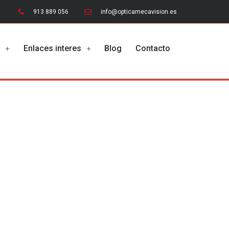
913 889 056
info@opticamecavision.es
o
Enlaces interes
Blog
Contacto