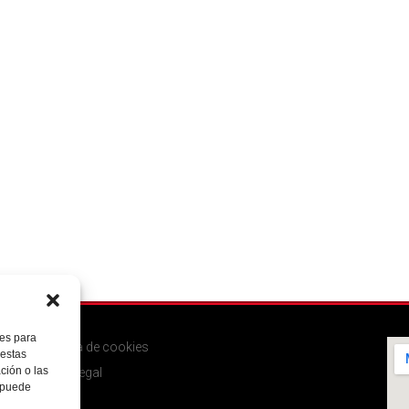
ies para
Política de cookies
 estas
ción o las
Aviso legal
, puede