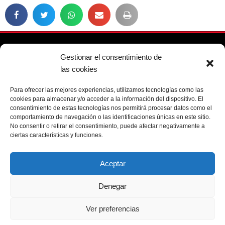
Gestionar el consentimiento de
91 388 9056
las cookies
info@opticamecavision.es
Para ofrecer las mejores experiencias, utilizamos tecnologías como las
Calle Mentrida, 10 - 28043 Madrid
cookies para almacenar y/o acceder a la información del dispositivo. El
consentimiento de estas tecnologías nos permitirá procesar datos como el
comportamiento de navegación o las identificaciones únicas en este sitio.
No consentir o retirar el consentimiento, puede afectar negativamente a
ciertas características y funciones.
Política de cookies
Aviso legal
Aceptar
chaty
Denegar
Hide
Ver preferencias