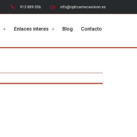
913 889 056
info@opticamecavision.es
o
Enlaces interes
Blog
Contacto