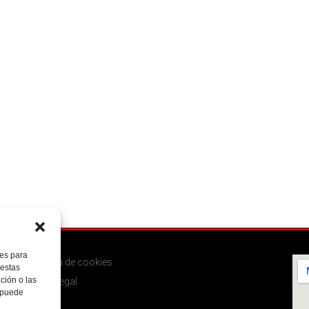
ies para
Política de cookies
 estas
ción o las
Aviso legal
, puede