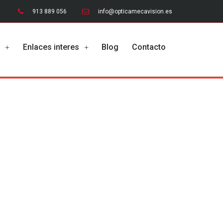
913 889 056
info@opticamecavision.es
o
Enlaces interes
Blog
Contacto