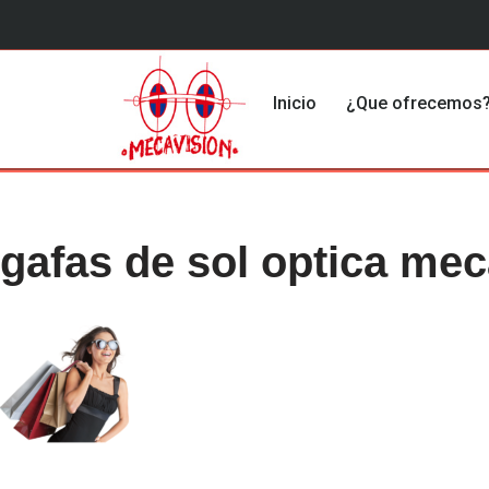
Saltar
al
Inicio
¿Que ofrecemos
contenido
gafas de sol optica me