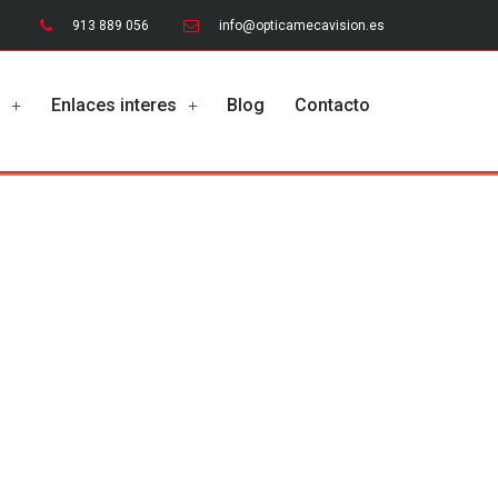
913 889 056
info@opticamecavision.es
o
Enlaces interes
Blog
Contacto