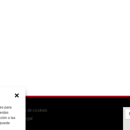
ies para
Política de cookies
 estas
ción o las
Aviso legal
, puede