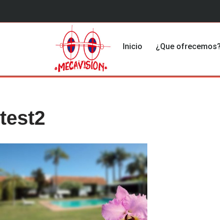
Saltar
al
Inicio
¿Que ofrecemos
contenido
test2