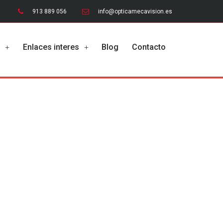
913 889 056
info@opticamecavision.es
o
Enlaces interes
Blog
Contacto