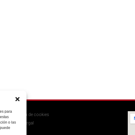
ies para
Política de cookies
 estas
ción o las
Aviso legal
, puede